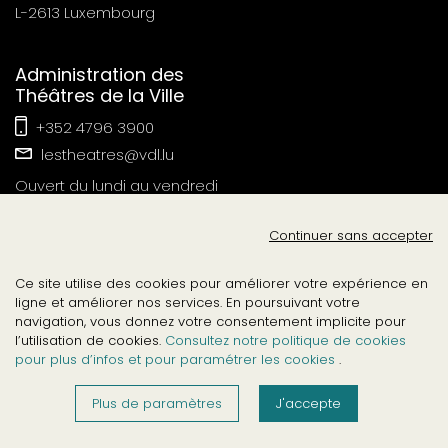
L-2613 Luxembourg
Administration des
Théâtres de la Ville
+352 4796 3900
lestheatres@vdl.lu
Ouvert du lundi au vendredi
de 08h00 à 12h00 . de 14h00 à 18h00
Continuer sans accepter
Contact Presse
Ce site utilise des cookies pour améliorer votre expérience en
tvl-relations-publiques@vdl.lu
ligne et améliorer nos services. En poursuivant votre
navigation, vous donnez votre consentement implicite pour
l’utilisation de cookies.
Consultez notre politique de cookies
pour plus d’infos et pour paramétrer les cookies
.
©2026
.
lesthéâtresdelavilledeluxembourg
Plus de paramètres
J'accepte
tous droits réservés