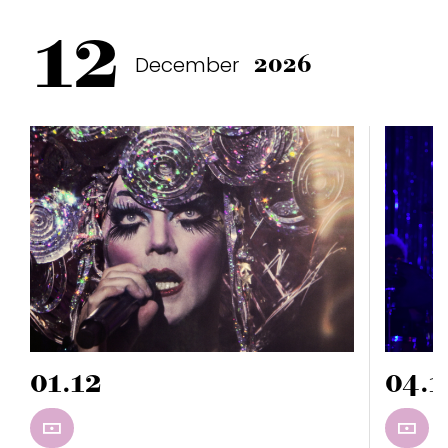
12
December
2026
01.12
04.1
RÉSERVER
RÉSE