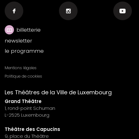
billetterie
Menu
newsletter
footer
le programme
n°6
Mentions légales
Menu
Politique de cookies
footer
Les Théâtres de la Ville de Luxembourg
n°7
Grand Théâtre
1, rond-point Schuman
L-2525 Luxembourg
Théâtre des Capucins
9, place du Théâtre