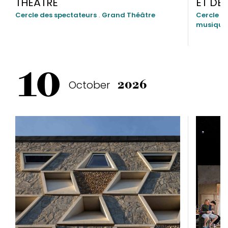
THÉÂTRE
ET DE
Cercle des spectateurs
.
Grand Théâtre
Cercle d
musique
10
October
2026