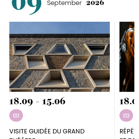
09
September
2026
18.09 - 15.06
18.0
RÉSERVER
RÉSE
VISITE GUIDÉE DU GRAND
RÉPÉT