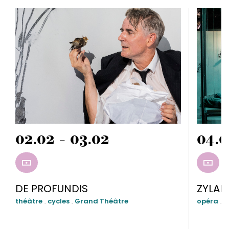
02.02 - 03.02
04.0
RÉSERVER
RÉSE
DE PROFUNDIS
ZYLAN
théâtre
.
cycles
.
Grand Théâtre
opéra
.
c