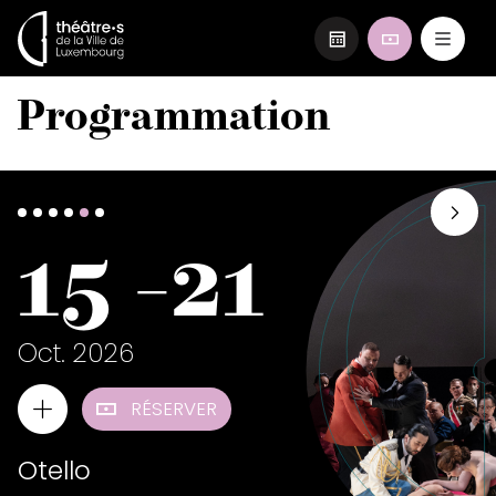
Aller
Programmation
au
contenu
principal
2
15
-
21
Oct. 2026
RÉSERVER
Otello