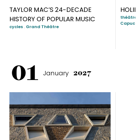
TAYLOR MAC’S 24-DECADE
HOLID
théâtre 
HISTORY OF POPULAR MUSIC
Capucin
cycles
.
Grand Théâtre
01
January
2027