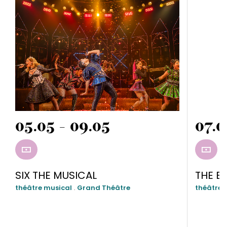
05.05 - 09.05
07.0
RÉSERVER
RÉSE
SIX THE MUSICAL
THE B
théâtre musical
.
Grand Théâtre
théâtre