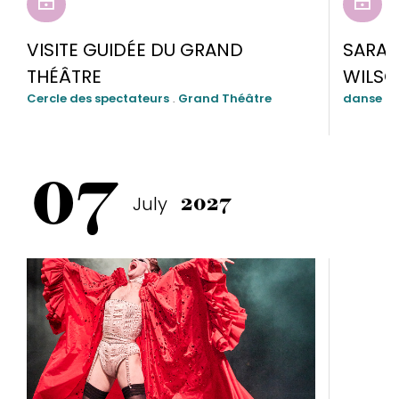
RÉSERVER
RÉSE
VISITE GUIDÉE DU GRAND
SARAH
THÉÂTRE
WILS
Cercle des spectateurs
.
Grand Théâtre
danse
.
G
07
July
2027