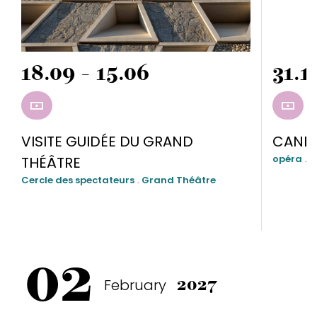
18.09 - 15.06
31.1
RÉSERVER
RÉSE
VISITE GUIDÉE DU GRAND
CAND
opéra
.
G
THÉÂTRE
Cercle des spectateurs
.
Grand Théâtre
02
February
2027