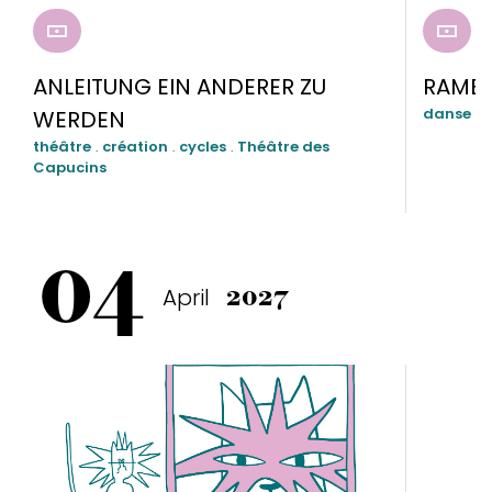
RÉSERVER
RÉSE
ANLEITUNG EIN ANDERER ZU
RAMB
danse
.
c
WERDEN
théâtre
.
création
.
cycles
.
Théâtre des
Capucins
04
April
2027