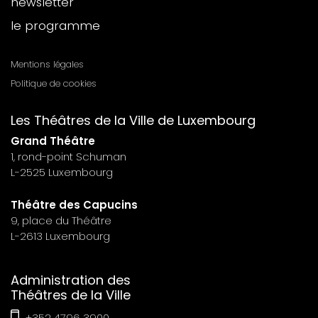
newsletter
footer
le programme
n°6
Mentions légales
Menu
Politique de cookies
footer
Les Théâtres de la Ville de Luxembourg
n°7
Grand Théâtre
1, rond-point Schuman
L-2525 Luxembourg
Théâtre des Capucins
9, place du Théâtre
L-2613 Luxembourg
Administration des
Théâtres de la Ville
+352 4796 3900