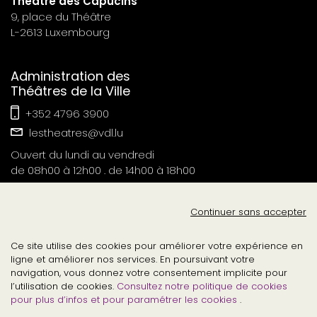
Théâtre des Capucins
9, place du Théâtre
L-2613 Luxembourg
Administration des
Théâtres de la Ville
+352 4796 3900
lestheatres@vdl.lu
Ouvert du lundi au vendredi
de 08h00 à 12h00 . de 14h00 à 18h00
Contact Presse
Continuer sans accepter
tvl-relations-publiques@vdl.lu
Ce site utilise des cookies pour améliorer votre expérience en
ligne et améliorer nos services. En poursuivant votre
navigation, vous donnez votre consentement implicite pour
l’utilisation de cookies.
Consultez notre politique de cookies
pour plus d’infos et pour paramétrer les cookies
.
©2026
.
lesthéâtresdelavilledeluxembourg
tous droits réservés