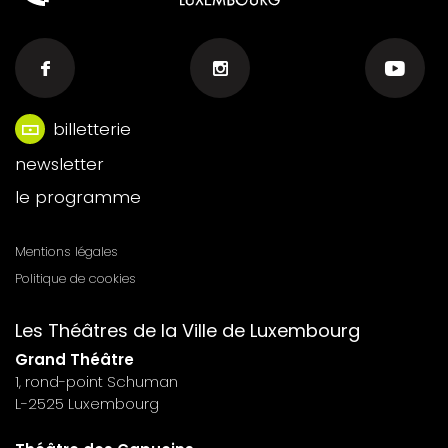
billetterie
Menu
newsletter
footer
le programme
n°6
Mentions légales
Menu
Politique de cookies
footer
Les Théâtres de la Ville de Luxembourg
n°7
Grand Théâtre
1, rond-point Schuman
L-2525 Luxembourg