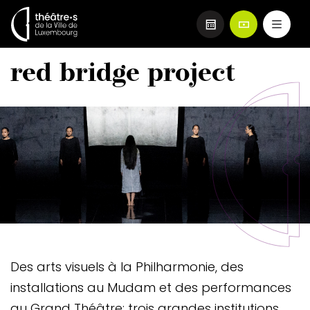
Aller
red bridge project
au
contenu
principal
Image
Image
header
Teaser
Des arts visuels à la Philharmonie, des
installations au Mudam et des performances
au Grand Théâtre: trois grandes institutions