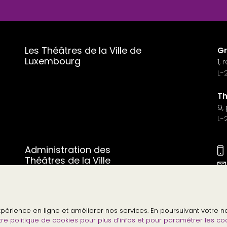
Les Théâtres de la Ville de
Gr
Luxembourg
1,
L-
Th
9,
L-
Administration des
Théâtres de la Ville
Ou
de
.
expérience en ligne et améliorer nos services. En poursuivant votre
tre politique de cookies pour plus d’infos et pour paramétrer les c
Contact Presse