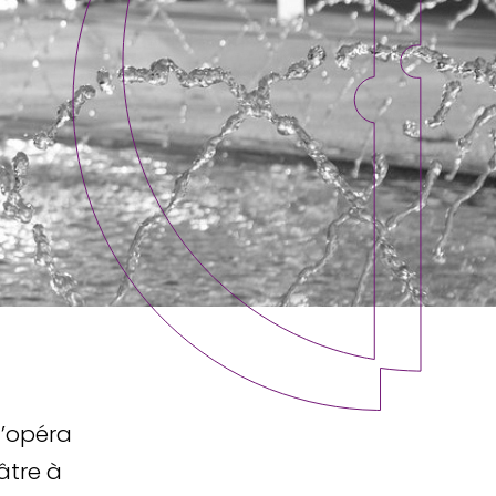
d’opéra
âtre à