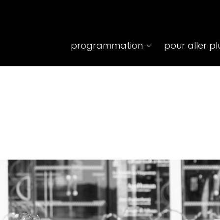
Top
programmation
pour aller pl
menu
principale