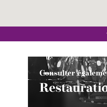
Consulter égaleme
Restaurati