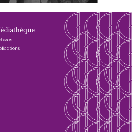
édiathèque
chives
blications