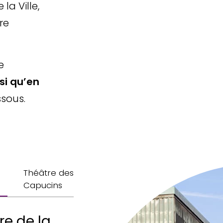
la Ville,
re
e
si qu’en
ssous.
Théâtre des
Capucins
e de la