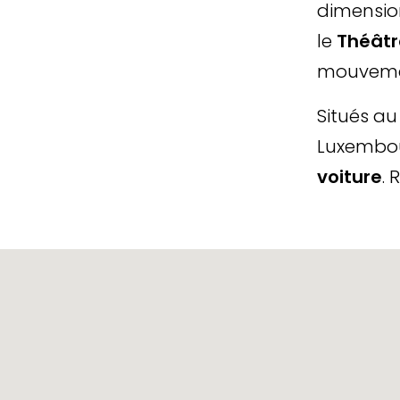
dimension
le
Théâtr
mouvemen
Situés a
Luxembo
voiture
. 