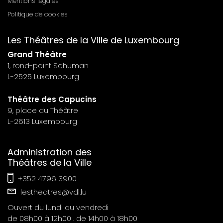
Mentions légales
Menu
Politique de cookies
footer
Les Théâtres de la Ville de Luxembourg
n°7
Grand Théâtre
1, rond-point Schuman
L-2525 Luxembourg
Théâtre des Capucins
9, place du Théâtre
L-2613 Luxembourg
Administration des
Théâtres de la Ville
+352 4796 3900
lestheatres@vdl.lu
Ouvert du lundi au vendredi
de 08h00 à 12h00 . de 14h00 à 18h00