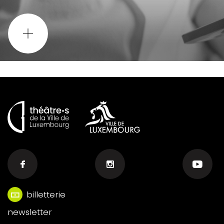
billetterie
Menu
newsletter
footer