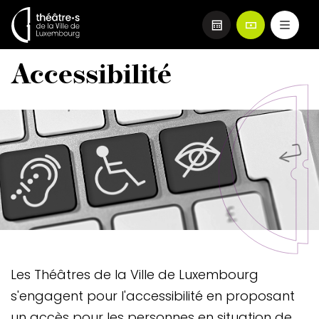
Aller
Accessibilité
au
contenu
principal
Image
Image
header
Teaser
Les Théâtres de la Ville de Luxembourg
s'engagent pour l'accessibilité en proposant
un accès pour les personnes en situation de