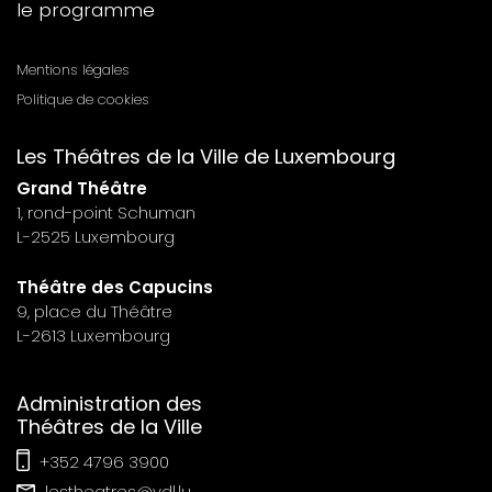
le programme
n°6
Mentions légales
Menu
Politique de cookies
footer
Les Théâtres de la Ville de Luxembourg
n°7
Grand Théâtre
1, rond-point Schuman
L-2525 Luxembourg
Théâtre des Capucins
9, place du Théâtre
L-2613 Luxembourg
Administration des
Théâtres de la Ville
+352 4796 3900
lestheatres@vdl.lu