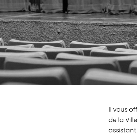
Teaser
Il vous o
de la Vill
assistant