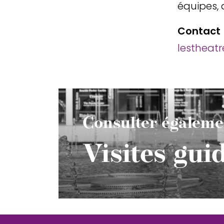
équipes, 
Contact
lestheatr
Consulter égaleme
Visites gui