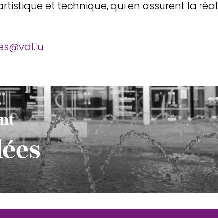
artistique et technique, qui en assurent la réal
es@vdl.lu
nt
dées