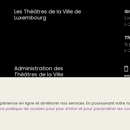
Les Théâtres de la Ville de
Gr
Luxembourg
1,
L-
Th
9,
L-
Administration des
Théâtres de la Ville
Ou
de
.
expérience en ligne et améliorer nos services. En poursuivant votre
tre politique de cookies pour plus d’infos et pour paramétrer les c
Contact Presse