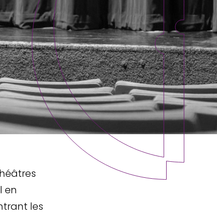
Théâtres
l en
trant les