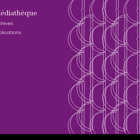
édiathèque
chives
blications