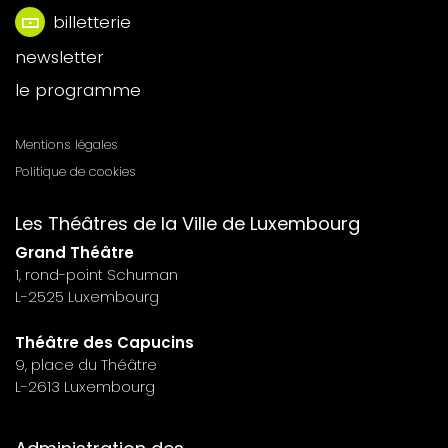
billetterie
Menu
newsletter
footer
le programme
n°6
Mentions légales
Menu
Politique de cookies
footer
Les Théâtres de la Ville de Luxembourg
n°7
Grand Théâtre
1, rond-point Schuman
L-2525 Luxembourg
Théâtre des Capucins
9, place du Théâtre
L-2613 Luxembourg