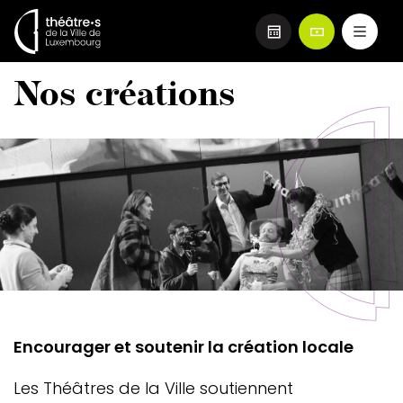
Aller
Nos créations
au
contenu
principal
Image
Image
header
Teaser
Encourager et soutenir la création locale
Les Théâtres de la Ville soutiennent