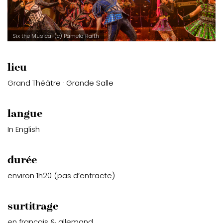
Six the Musical (c) Pamela Raith
lieu
Grand Théâtre · Grande Salle
langue
In English
durée
environ 1h20 (pas d’entracte)
surtitrage
en français & allemand