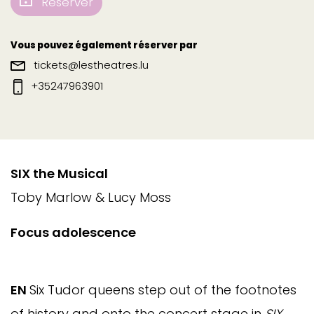
Réserver
Vous pouvez également réserver par
tickets@lestheatres.lu
+35247963901
SIX the Musical
Toby Marlow & Lucy Moss
Focus adolescence
EN
Six Tudor queens step out of the footnotes
of history and onto the concert stage in
SIX