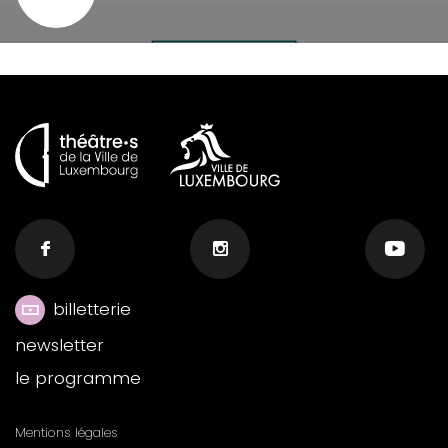
billetterie
Menu
newsletter
footer
le programme
n°6
Mentions légales
Menu