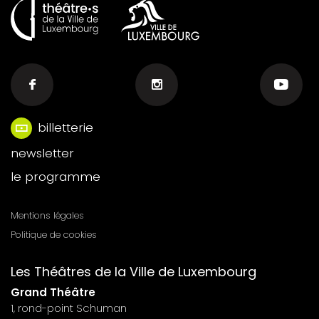
billetterie
Menu
newsletter
footer
le programme
n°6
Mentions légales
Menu
Politique de cookies
footer
Les Théâtres de la Ville de Luxembourg
n°7
Grand Théâtre
1, rond-point Schuman