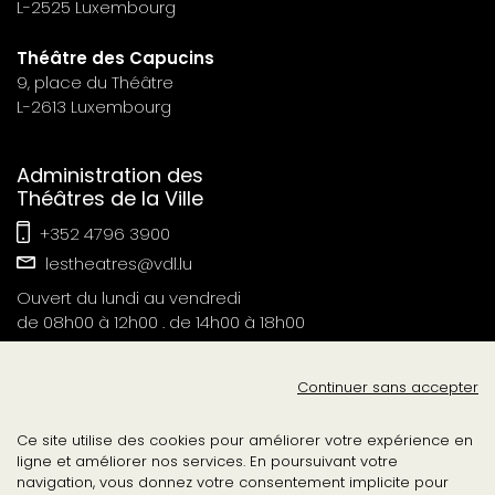
L-2525 Luxembourg
Théâtre des Capucins
9, place du Théâtre
L-2613 Luxembourg
Administration des
Théâtres de la Ville
+352 4796 3900
lestheatres@vdl.lu
Ouvert du lundi au vendredi
de 08h00 à 12h00 . de 14h00 à 18h00
Contact Presse
Continuer sans accepter
tvl-relations-publiques@vdl.lu
Ce site utilise des cookies pour améliorer votre expérience en
ligne et améliorer nos services. En poursuivant votre
navigation, vous donnez votre consentement implicite pour