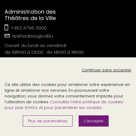
Administration des
Théâtres de la Ville
+352 4796 3900
lestheatres@vdl.lu
Ouvert du lundi au vendredi
de 08h00 à 12h00 . de 14h00 à 18h00
Contact Presse
Continuer sans accepter
tvl-relations-publiques@vdl.lu
Ce site utilise des cookies pour améliorer votre expérience en
ligne et améliorer nos services. En poursuivant votre
navigation, vous donnez votre consentement implicite pour
l’utilisation de cookies.
Consultez notre politique de cookies
pour plus d’infos et pour paramétrer les cookies
.
©2026
.
lesthéâtresdelavilledeluxembourg
tous droits réservés
Plus de paramètres
J'accepte
Digitalised by