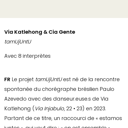
Via Katlehong & Cia Gente
tamUjUntU
Avec 8 interprètes
FR
Le projet
tamUjUntU
est né de la rencontre
spontanée du chorégraphe brésilien Paulo
Azevedo avec des danseur.euse.s de Via
Katlehong (
Via Injabulo
, 22 • 23) en 2023.
Partant de ce titre, un raccourci de « estamos
juntos », qui veut dire : « on est ensemble »,