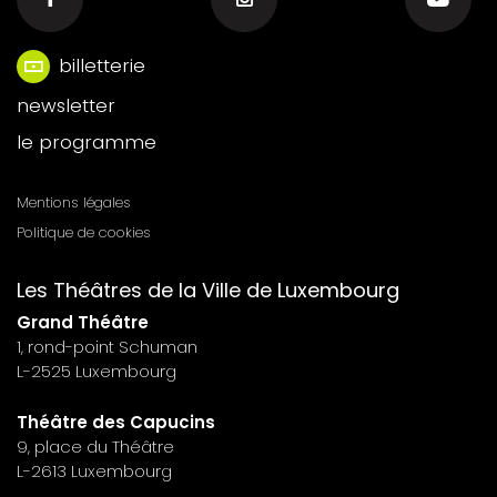
billetterie
Menu
newsletter
footer
le programme
n°6
Mentions légales
Menu
Politique de cookies
footer
Les Théâtres de la Ville de Luxembourg
n°7
Grand Théâtre
1, rond-point Schuman
L-2525 Luxembourg
Théâtre des Capucins
9, place du Théâtre
L-2613 Luxembourg