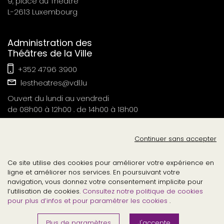
9, place du Théâtre
L-2613 Luxembourg
Administration des
Théâtres de la Ville
+352 4796 3900
lestheatres@vdl.lu
Ouvert du lundi au vendredi
de 08h00 à 12h00 . de 14h00 à 18h00
Contact Presse
Continuer sans accepter
tvl-relations-publiques@vdl.lu
Ce site utilise des cookies pour améliorer votre expérience en
ligne et améliorer nos services. En poursuivant votre
navigation, vous donnez votre consentement implicite pour
l’utilisation de cookies.
Consultez notre politique de cookies
pour plus d’infos et pour paramétrer les cookies
.
©2026
.
lesthéâtresdelavilledeluxembourg
tous droits réservés
Plus de paramètres
J'accepte