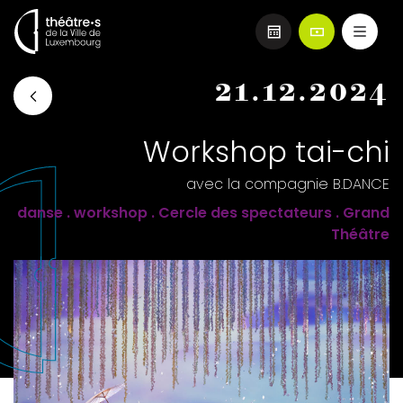
Aller
21.12.2024
au
contenu
principal
Workshop tai-chi
avec la compagnie B.DANCE
danse . workshop . Cercle des spectateurs . Grand
Théâtre