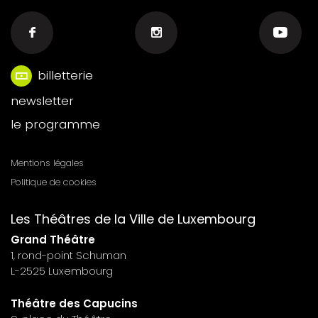
billetterie
Menu
newsletter
footer
le programme
n°6
Mentions légales
Menu
Politique de cookies
footer
Les Théâtres de la Ville de Luxembourg
n°7
Grand Théâtre
1, rond-point Schuman
L-2525 Luxembourg
Théâtre des Capucins