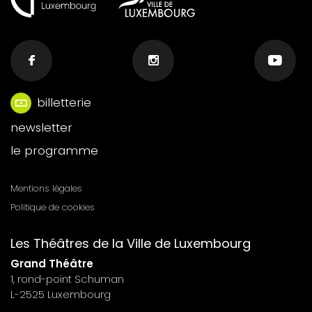
billetterie
Menu
newsletter
footer
le programme
n°6
Mentions légales
Menu
Politique de cookies
footer
Les Théâtres de la Ville de Luxembourg
n°7
Grand Théâtre
1, rond-point Schuman
L-2525 Luxembourg