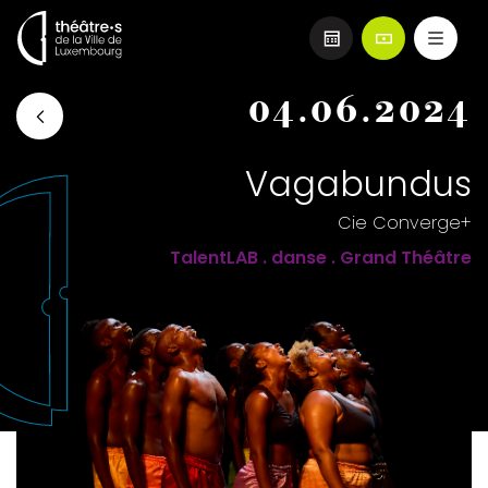
Aller
04.06.2024
au
contenu
principal
Vagabundus
Cie Converge+
TalentLAB . danse . Grand Théâtre