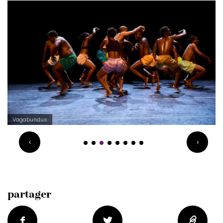
Vagabundus
‹
›
partager