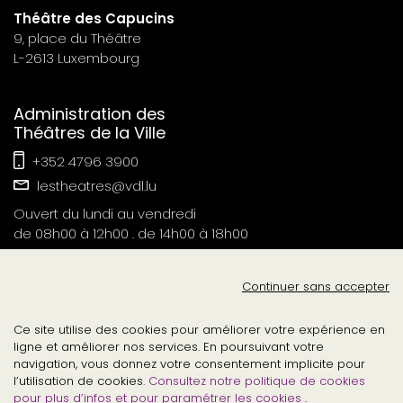
Théâtre des Capucins
9, place du Théâtre
L-2613 Luxembourg
Administration des
Théâtres de la Ville
+352 4796 3900
lestheatres@vdl.lu
Ouvert du lundi au vendredi
de 08h00 à 12h00 . de 14h00 à 18h00
Contact Presse
Continuer sans accepter
tvl-relations-publiques@vdl.lu
Ce site utilise des cookies pour améliorer votre expérience en
ligne et améliorer nos services. En poursuivant votre
navigation, vous donnez votre consentement implicite pour
l’utilisation de cookies.
Consultez notre politique de cookies
pour plus d’infos et pour paramétrer les cookies
.
©2026
.
lesthéâtresdelavilledeluxembourg