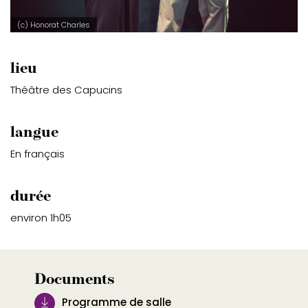
(c) Honorat Charles
lieu
Théâtre des Capucins
langue
En français
durée
environ 1h05
Documents
Programme de salle