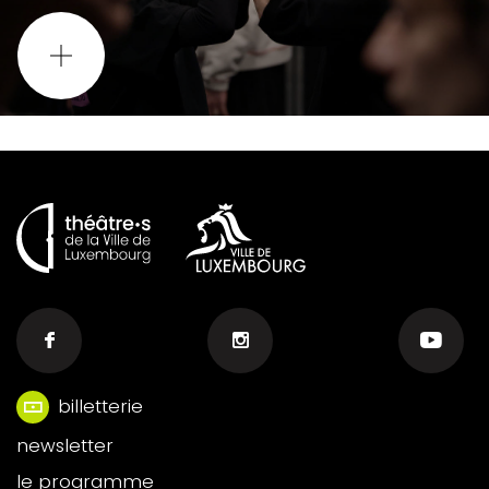
billetterie
Menu
newsletter
footer
le programme