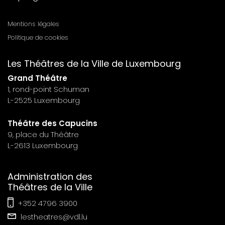
n°6
Mentions légales
Menu
Politique de cookies
footer
Les Théâtres de la Ville de Luxembourg
n°7
Grand Théâtre
1, rond-point Schuman
L-2525 Luxembourg
Théâtre des Capucins
9, place du Théâtre
L-2613 Luxembourg
Administration des
Théâtres de la Ville
+352 4796 3900
lestheatres@vdl.lu